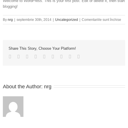
Welcome to WordPress. This is your first post. Edit or delete it, then start
blogging!
pent
By
nrg
|
septembrie 30th, 2014
|
Uncategorized
|
Comentariile sunt închise
Hell
worl
Share This Story, Choose Your Platform!
About the Author: 
nrg